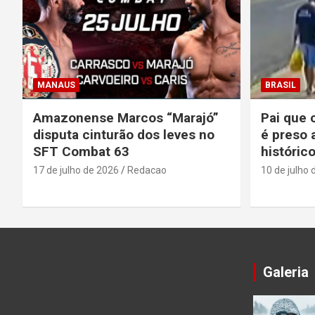
MANAUS
BRASIL
Amazonense Marcos “Marajó”
Pai que 
disputa cinturão dos leves no
é preso 
SFT Combat 63
históric
17 de julho de 2026
Redacao
10 de julho 
Galeria