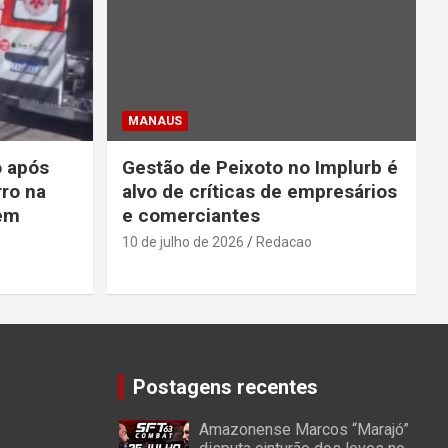
MANAUS
o após
Gestão de Peixoto no Implurb é
rro na
alvo de críticas de empresários
 em
e comerciantes
10 de julho de 2026
Redacao
Postagens recentes
Amazonense Marcos “Marajó”