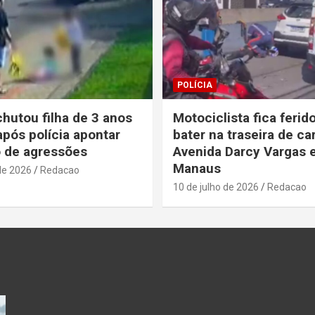
POLÍCIA
chutou filha de 3 anos
Motociclista fica ferid
após polícia apontar
bater na traseira de ca
o de agressões
Avenida Darcy Vargas
Manaus
de 2026
Redacao
10 de julho de 2026
Redacao