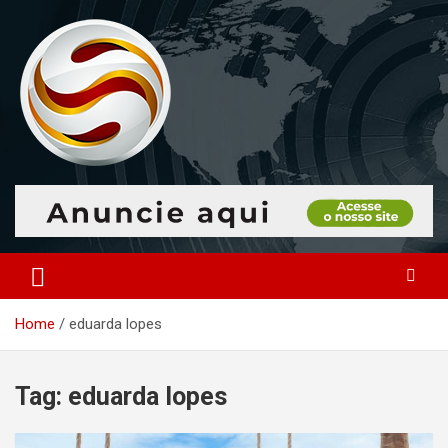
Skip
to
content
O portal que manitora a notícias para você!
Portal Monitoramento
Home
eduarda lopes
Tag:
eduarda lopes