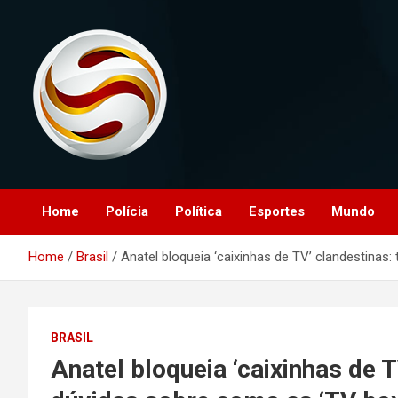
Skip
to
content
O portal que manitora a notícias para você!
Portal Monitoramento
Home
Polícia
Política
Esportes
Mundo
Home
Brasil
Anatel bloqueia ‘caixinhas de TV’ clandestinas:
BRASIL
Anatel bloqueia ‘caixinhas de T