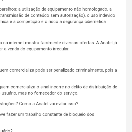
 aparelhos: a utilização de equipamento não homologado, a
 transmissão de conteúdo sem autorização), o uso indevido
mica e à competição e o risco à segurança cibernética.
a internet mostra facilmente diversas ofertas. A Anatel já
 a venda do equipamento irregular.
e quem comercializa pode ser penalizado criminalmente, pois a
em comercializa o sinal incorre no delito de distribuição de
o usuário, mas no fornecedor do serviço.
strições? Como a Anatel vai evitar isso?
deve fazer um trabalho constante de bloqueio dos
suário?