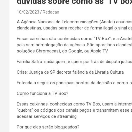
dúvidas sobre como as ‘TV box
10/02/2023
Redacao
A Agência Nacional de Telecomunicações (Anatel) anunciou 
clandestinas, usadas para receber de forma ilegal o sinal d
Essas caixinhas são conhecidas como “TV Box”, e a Anatel
país sem homologação da agência. São aparelhos clandesti
soluções Chromecast, do Google, ou Apple TV.
Família Safra: saiba quem é quem por trás de disputa judicial
Crise: Justiça de SP decreta falência da Livraria Cultura
Entenda a seguir os principais pontos da decisão e como o
Como funciona a TV Box?
Essas caixinhas, conhecidas como TV Box, usam a internet p
“quebra” os códigos dos canais pagos e transmitem esse s
acessar serviços de streaming.
Por que eles serão bloqueados?