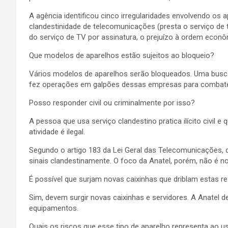
A agência identificou cinco irregularidades envolvendo os
clandestinidade de telecomunicações (presta o serviço de
do serviço de TV por assinatura, o prejuízo à ordem econô
Que modelos de aparelhos estão sujeitos ao bloqueio?
Vários modelos de aparelhos serão bloqueados. Uma busca n
fez operações em galpões dessas empresas para combater
Posso responder civil ou criminalmente por isso?
A pessoa que usa serviço clandestino pratica ilícito civil 
atividade é ilegal.
Segundo o artigo 183 da Lei Geral das Telecomunicações, qu
sinais clandestinamente. O foco da Anatel, porém, não é n
É possível que surjam novas caixinhas que driblam estas re
Sim, devem surgir novas caixinhas e servidores. A Anatel 
equipamentos.
Quais os riscos que esse tipo de aparelho representa ao u