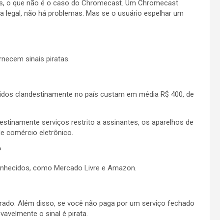
os, o que não é o caso do Chromecast. Um Chromecast
eja legal, não há problemas. Mas se o usuário espelhar um
necem sinais piratas.
idos clandestinamente no país custam em média R$ 400, de
destinamente serviços restrito a assinantes, os aparelhos de
e comércio eletrônico.
?
conhecidos, como Mercado Livre e Amazon.
erado. Além disso, se você não paga por um serviço fechado
avelmente o sinal é pirata.