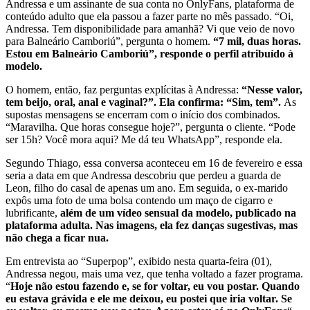
Andressa e um assinante de sua conta no OnlyFans, plataforma de
conteúdo adulto que ela passou a fazer parte no mês passado. “Oi,
Andressa. Tem disponibilidade para amanhã? Vi que veio de novo
para Balneário Camboriú”, pergunta o homem.
“7 mil, duas horas.
Estou em Balneário Camboriú”, responde o perfil atribuído à
modelo.
O homem, então, faz perguntas explícitas à Andressa:
“Nesse valor,
tem beijo, oral, anal e vaginal?”. Ela confirma: “Sim, tem”.
As
supostas mensagens se encerram com o início dos combinados.
“Maravilha. Que horas consegue hoje?”, pergunta o cliente. “Pode
ser 15h? Você mora aqui? Me dá teu WhatsApp”, responde ela.
Segundo Thiago, essa conversa aconteceu em 16 de fevereiro e essa
seria a data em que Andressa descobriu que perdeu a guarda de
Leon, filho do casal de apenas um ano. Em seguida, o ex-marido
expôs uma foto de uma bolsa contendo um maço de cigarro e
lubrificante,
além de um vídeo sensual da modelo, publicado na
plataforma adulta. Nas imagens, ela fez danças sugestivas, mas
não chega a ficar nua.
Em entrevista ao “Superpop”, exibido nesta quarta-feira (01),
Andressa negou, mais uma vez, que tenha voltado a fazer programa.
“
Hoje não estou fazendo e, se for voltar, eu vou postar. Quando
eu estava grávida e ele me deixou, eu postei que iria voltar. Se