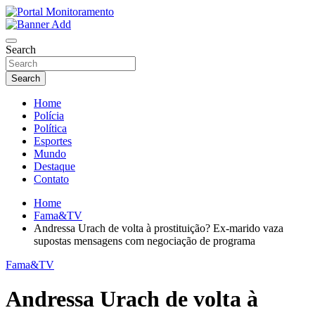
Skip
to
O portal que manitora a notícias para você!
content
Portal Monitoramento
Search
Search
Home
Polícia
Política
Esportes
Mundo
Destaque
Contato
Home
Fama&TV
Andressa Urach de volta à prostituição? Ex-marido vaza
supostas mensagens com negociação de programa
Fama&TV
Andressa Urach de volta à