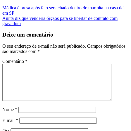
Navegação
Médica é presa após feto ser achado dentro de marmita na casa dela
em SP
de
Anitta diz que venderia órgãos para se libertar de contrato com
Post
gravadora
Deixe um comentário
O seu endereço de e-mail não será publicado.
Campos obrigatórios
são marcados com
*
Comentário
*
Nome
*
E-mail
*