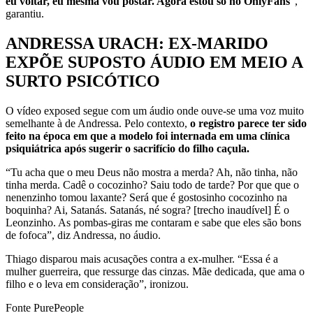
eu voltar, eu mesma vou postar. Agora estou só no OnlyFans
“,
garantiu.
ANDRESSA URACH: EX-MARIDO
EXPÕE SUPOSTO ÁUDIO EM MEIO A
SURTO PSICÓTICO
O vídeo exposed segue com um áudio onde ouve-se uma voz muito
semelhante à de Andressa. Pelo contexto,
o registro parece ter sido
feito na época em que a modelo foi internada em uma clínica
psiquiátrica após sugerir o sacrifício do filho caçula.
“Tu acha que o meu Deus não mostra a merda? Ah, não tinha, não
tinha merda. Cadê o cocozinho? Saiu todo de tarde? Por que que o
nenenzinho tomou laxante? Será que é gostosinho cocozinho na
boquinha? Ai, Satanás. Satanás, né sogra? [trecho inaudível] É o
Leonzinho. As pombas-giras me contaram e sabe que eles são bons
de fofoca”, diz Andressa, no áudio.
Thiago disparou mais acusações contra a ex-mulher. “Essa é a
mulher guerreira, que ressurge das cinzas. Mãe dedicada, que ama o
filho e o leva em consideração”, ironizou.
Fonte PurePeople