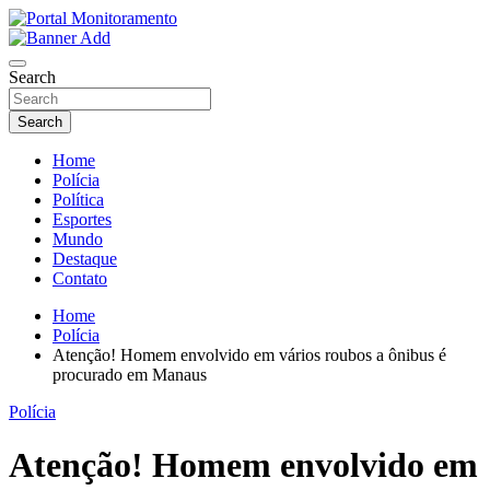
Skip
to
O portal que manitora a notícias para você!
content
Portal Monitoramento
Search
Search
Home
Polícia
Política
Esportes
Mundo
Destaque
Contato
Home
Polícia
Atenção! Homem envolvido em vários roubos a ônibus é
procurado em Manaus
Polícia
Atenção! Homem envolvido em