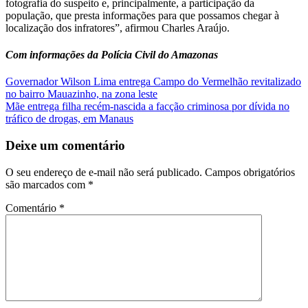
fotografia do suspeito e, principalmente, a participação da
população, que presta informações para que possamos chegar à
localização dos infratores”, afirmou Charles Araújo.
Com informações da Polícia Civil do Amazonas
Navegação
Governador Wilson Lima entrega Campo do Vermelhão revitalizado
no bairro Mauazinho, na zona leste
de
Mãe entrega filha recém-nascida a facção criminosa por dívida no
Post
tráfico de drogas, em Manaus
Deixe um comentário
O seu endereço de e-mail não será publicado.
Campos obrigatórios
são marcados com
*
Comentário
*