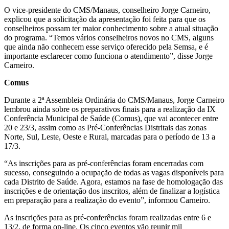
O vice-presidente do CMS/Manaus, conselheiro Jorge Carneiro,
explicou que a solicitação da apresentação foi feita para que os
conselheiros possam ter maior conhecimento sobre a atual situação
do programa. “Temos vários conselheiros novos no CMS, alguns
que ainda não conhecem esse serviço oferecido pela Semsa, e é
importante esclarecer como funciona o atendimento”, disse Jorge
Carneiro.
Comus
Durante a 2ª Assembleia Ordinária do CMS/Manaus, Jorge Carneiro
lembrou ainda sobre os preparativos finais para a realização da IX
Conferência Municipal de Saúde (Comus), que vai acontecer entre
20 e 23/3, assim como as Pré-Conferências Distritais das zonas
Norte, Sul, Leste, Oeste e Rural, marcadas para o período de 13 a
17/3.
“As inscrições para as pré-conferências foram encerradas com
sucesso, conseguindo a ocupação de todas as vagas disponíveis para
cada Distrito de Saúde. Agora, estamos na fase de homologação das
inscrições e de orientação dos inscritos, além de finalizar a logística
em preparação para a realização do evento”, informou Carneiro.
As inscrições para as pré-conferências foram realizadas entre 6 e
13/2, de forma on-line. Os cinco eventos vão reunir mil