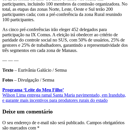
participantes, incluindo 100 membros da comissão organizadora. No
total, as etapas das zonas Norte, Leste, Oeste e Sul terão 200
participantes cada; com a pré-conferência da zona Rural reunindo
100 participantes.
As cinco pré-conferências irão eleger 452 delegados para
participação na IX Comus. A eleição irá obedecer ao critério de
paridade do controle social no SUS, com 50% de usuários, 25% de
gestores e 25% de trabalhadores, garantindo a representatividade dos
três segmentos em cada zona de Manaus.
— — —
Texto
– Eurivânia Galúcio / Semsa
Fotos
– Divulgação / Semsa
Navegação
Programa ‘Leite do Meu Filho’
Wilson Lima entrega ramal Santa Maria pavimentado, em Iranduba,
de
e garante mais incentivos para produtores rurais do estado
Post
Deixe um comentário
O seu endereço de e-mail não será publicado.
Campos obrigatórios
são marcados com
*