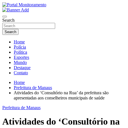
Skip
to
O portal que manitora a notícias para você!
content
Portal Monitoramento
Search
Search
Home
Polícia
Política
Esportes
Mundo
Destaque
Contato
Home
Prefeitura de Manaus
Atividades do ‘Consultório na Rua’ da prefeitura são
apresentadas aos conselheiros municipais de saúde
Prefeitura de Manaus
Atividades do ‘Consultório na