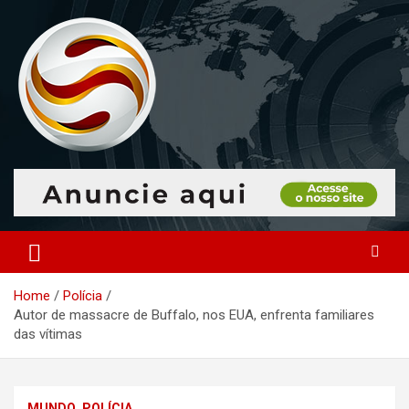
Skip
to
content
O portal que manitora a notícias para você!
Portal Monitoramento
Home
Polícia
Autor de massacre de Buffalo, nos EUA, enfrenta familiares
das vítimas
MUNDO
POLÍCIA