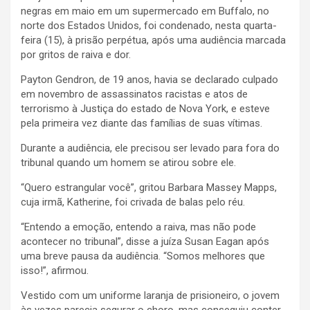
negras em maio em um supermercado em Buffalo, no
norte dos Estados Unidos, foi condenado, nesta quarta-
feira (15), à prisão perpétua, após uma audiência marcada
por gritos de raiva e dor.
Payton Gendron, de 19 anos, havia se declarado culpado
em novembro de assassinatos racistas e atos de
terrorismo à Justiça do estado de Nova York, e esteve
pela primeira vez diante das famílias de suas vítimas.
Durante a audiência, ele precisou ser levado para fora do
tribunal quando um homem se atirou sobre ele.
“Quero estrangular você”, gritou Barbara Massey Mapps,
cuja irmã, Katherine, foi crivada de balas pelo réu.
“Entendo a emoção, entendo a raiva, mas não pode
acontecer no tribunal”, disse a juíza Susan Eagan após
uma breve pausa da audiência. “Somos melhores que
isso!”, afirmou.
Vestido com um uniforme laranja de prisioneiro, o jovem
às vezes parecia segurar o choro, mas conseguiu conter