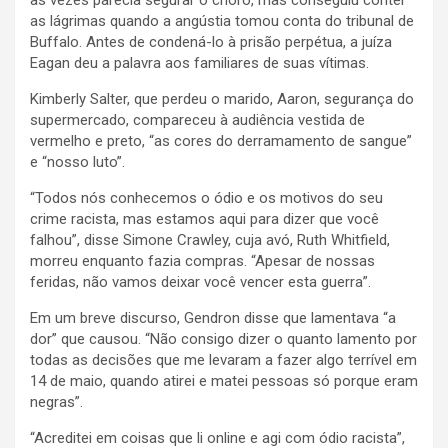
as lágrimas quando a angústia tomou conta do tribunal de
Buffalo. Antes de condená-lo à prisão perpétua, a juíza
Eagan deu a palavra aos familiares de suas vítimas.
Kimberly Salter, que perdeu o marido, Aaron, segurança do
supermercado, compareceu à audiência vestida de
vermelho e preto, “as cores do derramamento de sangue”
e “nosso luto”.
“Todos nós conhecemos o ódio e os motivos do seu
crime racista, mas estamos aqui para dizer que você
falhou”, disse Simone Crawley, cuja avó, Ruth Whitfield,
morreu enquanto fazia compras. “Apesar de nossas
feridas, não vamos deixar você vencer esta guerra”.
Em um breve discurso, Gendron disse que lamentava “a
dor” que causou. “Não consigo dizer o quanto lamento por
todas as decisões que me levaram a fazer algo terrível em
14 de maio, quando atirei e matei pessoas só porque eram
negras”.
“Acreditei em coisas que li online e agi com ódio racista”,