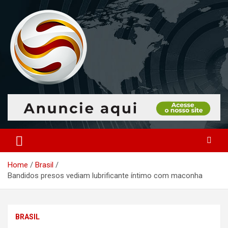
Skip
to
content
O portal que manitora a notícias para você!
Portal Monitoramento
Home
Brasil
Bandidos presos vediam lubrificante íntimo com maconha
BRASIL