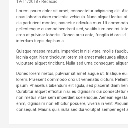
19/11/2018
Redacao
Lorem ipsum dolor sit amet, consectetur adipiscing elit. Aliq
risus lobortis diam molestie vehicula. Nunc aliquet lectus a
dis parturient montes, nascetur ridiculus mus. Ut commodo v
pellentesque euismod hendrerit sed, vestibulum nec mi. Inte
eros at pulvinar lobortis. Donec arcu ante, fringilla id orci 
interdum turpis dapibus a.
Quisque massa mauris, imperdiet in nisl vitae, mollis faucib
lacinia eget. Nam tincidunt lorem sit amet malesuada aliquet
vulputate aliquet tincidunt. Nulla sed urna consequat, aliqu
Donec lorem metus, pulvinar sit amet augue ut, tristique eu
lorem. Praesent commodo orci ut venenatis dictum. Pellent
ipsum. Phasellus bibendum elit ligula, sed placerat diam 
Curabitur aliquet efficitur nisi, eu dignissim dui consectet
non metus vitae sem imperdiet scelerisque. Aenean egestas
enim, dignissim non efficitur posuere, viverra in velit. Aliqu
consequat. Mauris quis nulla sed dui volutpat semper eget 