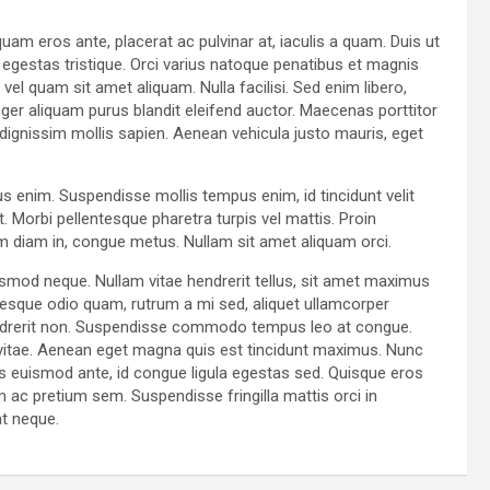
uam eros ante, placerat ac pulvinar at, iaculis a quam. Duis ut
t egestas tristique. Orci varius natoque penatibus et magnis
el quam sit amet aliquam. Nulla facilisi. Sed enim libero,
ger aliquam purus blandit eleifend auctor. Maecenas porttitor
id, dignissim mollis sapien. Aenean vehicula justo mauris, eget
us enim. Suspendisse mollis tempus enim, id tincidunt velit
. Morbi pellentesque pharetra turpis vel mattis. Proin
am diam in, congue metus. Nullam sit amet aliquam orci.
ismod neque. Nullam vitae hendrerit tellus, sit amet maximus
esque odio quam, rutrum a mi sed, aliquet ullamcorper
hendrerit non. Suspendisse commodo tempus leo at congue.
ur vitae. Aenean eget magna quis est tincidunt maximus. Nunc
 euismod ante, id congue ligula egestas sed. Quisque eros
am ac pretium sem. Suspendisse fringilla mattis orci in
at neque.