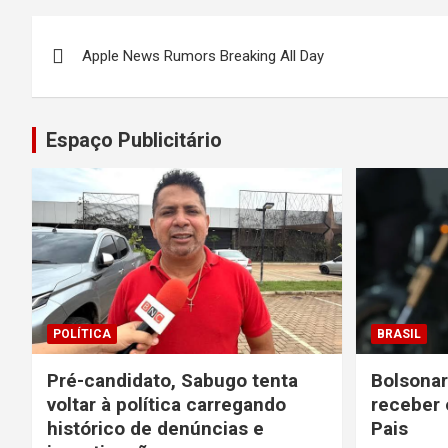
Navegação
Apple News Rumors Breaking All Day
de
Post
Espaço Publicitário
POLÍTICA
BRASIL
Pré-candidato, Sabugo tenta
Bolsonar
voltar à política carregando
receber 
histórico de denúncias e
Pais