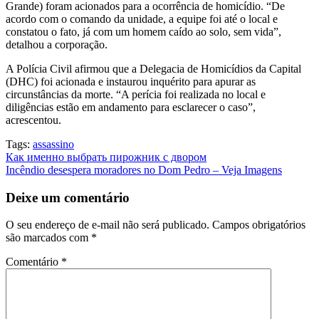
Grande) foram acionados para a ocorrência de homicídio. “De
acordo com o comando da unidade, a equipe foi até o local e
constatou o fato, já com um homem caído ao solo, sem vida”,
detalhou a corporação.
A Polícia Civil afirmou que a Delegacia de Homicídios da Capital
(DHC) foi acionada e instaurou inquérito para apurar as
circunstâncias da morte. “A perícia foi realizada no local e
diligências estão em andamento para esclarecer o caso”,
acrescentou.
Tags:
assassino
Navegação
Как именно выбрать пирожник с двором
Incêndio desespera moradores no Dom Pedro – Veja Imagens
de
Post
Deixe um comentário
O seu endereço de e-mail não será publicado.
Campos obrigatórios
são marcados com
*
Comentário
*