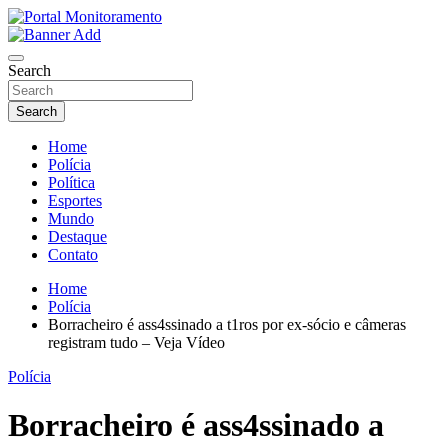
Skip
to
O portal que manitora a notícias para você!
content
Portal Monitoramento
Search
Search
Home
Polícia
Política
Esportes
Mundo
Destaque
Contato
Home
Polícia
Borracheiro é ass4ssinado a t1ros por ex-sócio e câmeras
registram tudo – Veja Vídeo
Polícia
Borracheiro é ass4ssinado a