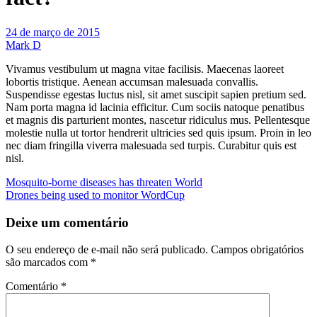
24 de março de 2015
Mark D
Vivamus vestibulum ut magna vitae facilisis. Maecenas laoreet
lobortis tristique. Aenean accumsan malesuada convallis.
Suspendisse egestas luctus nisl, sit amet suscipit sapien pretium sed.
Nam porta magna id lacinia efficitur. Cum sociis natoque penatibus
et magnis dis parturient montes, nascetur ridiculus mus. Pellentesque
molestie nulla ut tortor hendrerit ultricies sed quis ipsum. Proin in leo
nec diam fringilla viverra malesuada sed turpis. Curabitur quis est
nisl.
Navegação
Mosquito-borne diseases has threaten World
Drones being used to monitor WordCup
de
Post
Deixe um comentário
O seu endereço de e-mail não será publicado.
Campos obrigatórios
são marcados com
*
Comentário
*