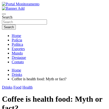
Skip
to
O portal que manitora a notícias para você!
content
Portal Monitoramento
Search
Search
Home
Polícia
Política
Esportes
Mundo
Destaque
Contato
Home
Drinks
Coffee is health food: Myth or fact?
Drinks
Food
Health
Coffee is health food: Myth or
fact?