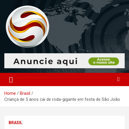
Skip
to
content
O portal que manitora a notícias para você!
Portal Monitoramento
Home
Brasil
Criança de 5 anos cai de roda-gigante em festa de São João
BRASIL