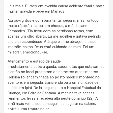
Leis mais: Buraco em avenida causa acidente fatal e mata
mulher grávida e bebê em Manaus
“Eu ouvi gritos e corri para tentar segurar, mas foi tudo
muito rápido”, relatou, em choque, a mãe Laiane
Fernandes. “Ela ficou com as perninhas tortas, com
apenas um olho aberto. Eu me ajoelhei e gritava pedindo
que ela respondesse. Até que ela me abraçou e disse:
‘mamãe, calma, Deus está cuidando de mim’. Foi um
milagre”, emocionou-se.
Atendimento e estado de saúde
Imediatamente após a queda, socorristas que estavam de
plantão no local prestaram os primeiros atendimentos.
Heloísa foi encaminhada ao posto médico montado no
evento e, em seguida, transferida para uma unidade de
saúde em Ipirá. De lá, seguiu para o Hospital Estadual da
Criança, em Feira de Santana. A menina teve apenas
ferimentos leves e recebeu alta neste domingo (22). A
irmã mais velha, que conseguiu se segurar na cabine,
sofreu uma fratura no pé.