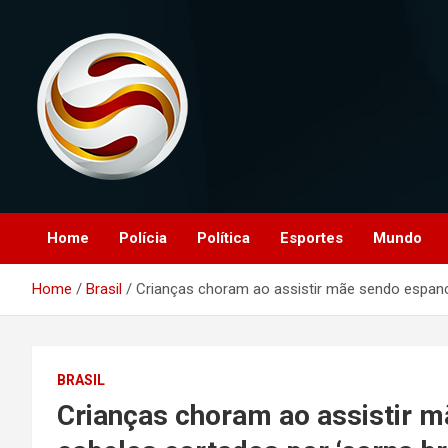
Skip
to
content
O portal que manitora a notícias para você!
Portal Monitoramento
Home
Polícia
Política
Esportes
Mundo
Home
Brasil
Crianças choram ao assistir mãe sendo espanc
BRASIL
Crianças choram ao assistir 