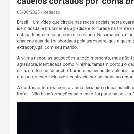
cabelos cortados por ‘corna br
05/06/2025
Redacao
Brasil – Um vídeo que circula nas redes sociais nesta quart
identificada, é brutalmente agredida e torturada na frente 
estaria tendo um caso com seu marido. Nas imagens, é po
crianças quando foi abordada pela agressora, que a ques
extraconjugal com seu marido.
A vítima negou as acusações a todo momento, mas não foi
agressora, identificada como Nininha, também cortou o cab
dizia, em tom de deboche. Durante as cenas de violência,
ataques, sendo inclusive incentivada por pessoas ao redor.
A confusão termina com a vítima deixando o local humilh
Rafael. Não há informações se o caso foi parar na polícia. 