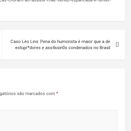
riancas-choram-ao-assistir-mae-sendo-espancada-e-tendo-
Caso Léo Lins: Pena do humorista é maior que a de
estupr*dores e ass4ssin0s condenados no Brasil
gatórios são marcados com
*