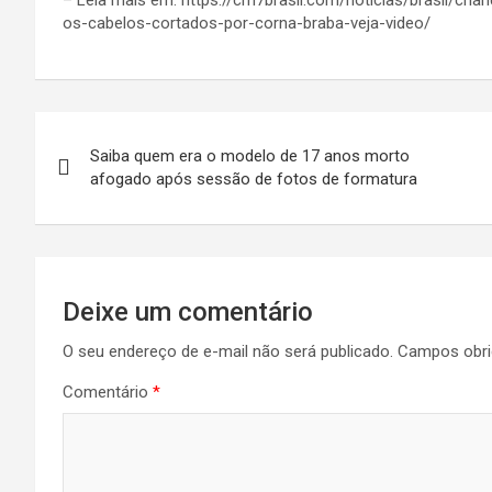
– Leia mais em: https://cm7brasil.com/noticias/brasil/c
os-cabelos-cortados-por-corna-braba-veja-video/
Navegação
Saiba quem era o modelo de 17 anos morto
de
afogado após sessão de fotos de formatura
Post
Deixe um comentário
O seu endereço de e-mail não será publicado.
Campos obri
Comentário
*