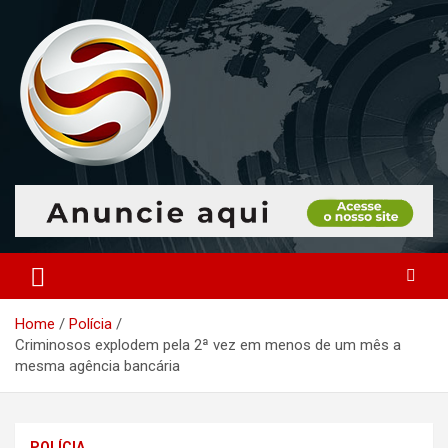
Skip
to
content
O portal que manitora a notícias para você!
Portal Monitoramento
Home
Polícia
Criminosos explodem pela 2ª vez em menos de um mês a
mesma agência bancária
POLÍCIA