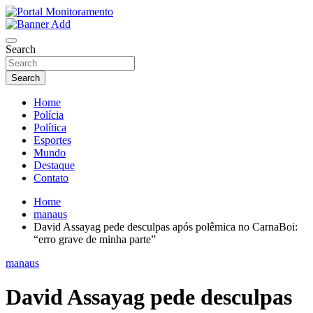
Skip
to
O portal que manitora a notícias para você!
content
Portal Monitoramento
Search
Search
Home
Polícia
Política
Esportes
Mundo
Destaque
Contato
Home
manaus
David Assayag pede desculpas após polêmica no CarnaBoi:
“erro grave de minha parte”
manaus
David Assayag pede desculpas