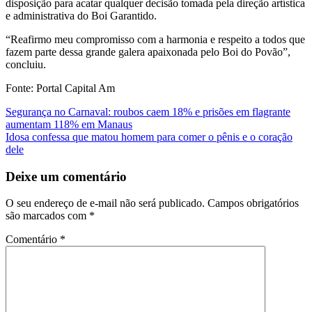
disposição para acatar qualquer decisão tomada pela direção artística
e administrativa do Boi Garantido.
“Reafirmo meu compromisso com a harmonia e respeito a todos que
fazem parte dessa grande galera apaixonada pelo Boi do Povão”,
concluiu.
Fonte: Portal Capital Am
Navegação
Segurança no Carnaval: roubos caem 18% e prisões em flagrante
aumentam 118% em Manaus
de
Idosa confessa que matou homem para comer o pênis e o coração
Post
dele
Deixe um comentário
O seu endereço de e-mail não será publicado.
Campos obrigatórios
são marcados com
*
Comentário
*