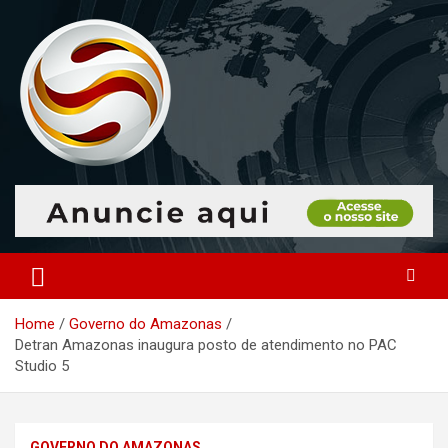
Skip
to
content
O portal que manitora a notícias para você!
Portal Monitoramento
Home
Governo do Amazonas
Detran Amazonas inaugura posto de atendimento no PAC
Studio 5
GOVERNO DO AMAZONAS