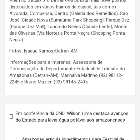
Além do Studio 5, o Detran-AM possui mais nove postos
distribuídos em vários bairros da capital, tais como)
Alvorada, Compensa, Centro (Galeria dos Remédios), São
José, Cidade Nova (Sumaúma Park Shopping), Parque Dez
(Parque Dez Mall), Tancredo Neves (Cidade Leste), Monte
das Oliveiras (Via Norte) e Ponta Negra (Shopping Ponta
Negra).
Fotos: Isaque Ramos/Detran-AM
Informações para a imprensa: Assessoria de
Comunicação do Departamento Estadual de Trânsito do
Amazonas (Detran-AM): Marinalva Marinho (92) 98112-
2245 e Bruno Mazieri (92) 98145-2405.
Navegação
Em conferência da ONU, Wilson Lima destaca avanços
de
do Estado para levar água potável aos amazonenses
Post
Amazonas articula investimentos para Festival de