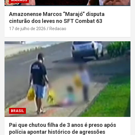
MANAUS
Amazonense Marcos “Marajó” disputa
cinturão dos leves no SFT Combat 63
17 de julho de 2026
Redacao
BRASIL
Pai que chutou filha de 3 anos é preso após
polícia apontar histórico de agressões