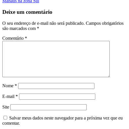
Post
Manaus na zona Sul
Deixe um comentário
O seu endereço de e-mail não será publicado.
Campos obrigatórios
são marcados com
*
Comentário
*
Nome
*
E-mail
*
Site
Salvar meus dados neste navegador para a próxima vez que eu
comentar.