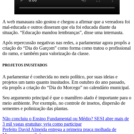
A web manauara não gostou e chegou a afirmar que a vereadora foi
mal-educada e outros disseram que ela foi educada diante da
situação. “Educação mandou lembranças”, disse uma internauta.
Após repercussão negativas nas redes, a parlamentar agora propôs a
criação do “Dia do Garçom” como forma como tratou o profissional
do ramo, e também para valorização da classe.
PROJETOS INUSITADOS
A parlamentar é conhecida no meio político, por suas ideias e
projetos um tanto quanto inusitados. Em outubro do ano passado,
ela propôs a criação do “Dia do Morcego” no calendário municipal.
Seu argumento principal é que o mamífero alado é importante para o
meio ambiente. Por exemplo, no controle de insetos, dispersão de
sementes e polinização das plantas.
Navegação
Não concluiu o Ensino Fundamental ou Médio? SESI abre mais de
3 mil vagas gratuitas; veja como participar
de
Prefeito David Almeida entrega a primeira praça molhada de