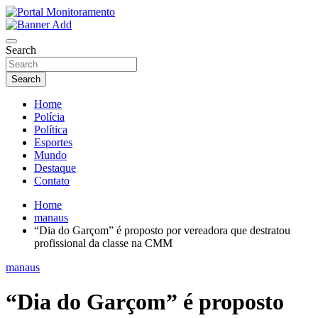
Skip
to
O portal que manitora a notícias para você!
content
Portal Monitoramento
Search
Search
Home
Polícia
Política
Esportes
Mundo
Destaque
Contato
Home
manaus
“Dia do Garçom” é proposto por vereadora que destratou
profissional da classe na CMM
manaus
“Dia do Garçom” é proposto