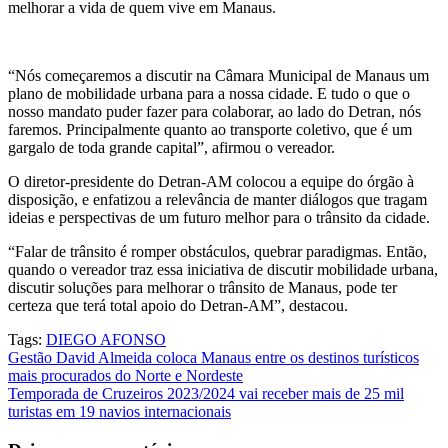
melhorar a vida de quem vive em Manaus.
“Nós começaremos a discutir na Câmara Municipal de Manaus um
plano de mobilidade urbana para a nossa cidade. E tudo o que o
nosso mandato puder fazer para colaborar, ao lado do Detran, nós
faremos. Principalmente quanto ao transporte coletivo, que é um
gargalo de toda grande capital”, afirmou o vereador.
O diretor-presidente do Detran-AM colocou a equipe do órgão à
disposição, e enfatizou a relevância de manter diálogos que tragam
ideias e perspectivas de um futuro melhor para o trânsito da cidade.
“Falar de trânsito é romper obstáculos, quebrar paradigmas. Então,
quando o vereador traz essa iniciativa de discutir mobilidade urbana,
discutir soluções para melhorar o trânsito de Manaus, pode ter
certeza que terá total apoio do Detran-AM”, destacou.
Tags:
DIEGO AFONSO
Navegação
Gestão David Almeida coloca Manaus entre os destinos turísticos
mais procurados do Norte e Nordeste
de
Temporada de Cruzeiros 2023/2024 vai receber mais de 25 mil
Post
turistas em 19 navios internacionais