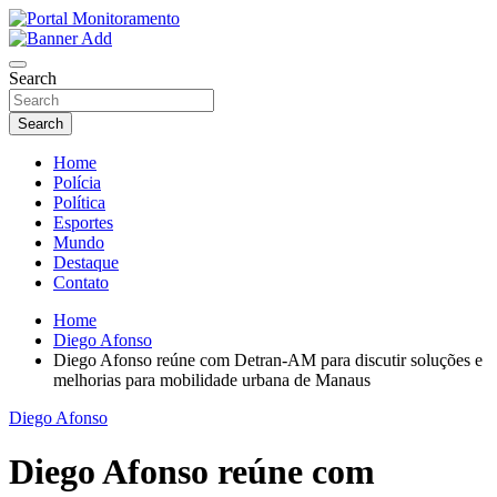
Skip
to
O portal que manitora a notícias para você!
content
Portal Monitoramento
Search
Search
Home
Polícia
Política
Esportes
Mundo
Destaque
Contato
Home
Diego Afonso
Diego Afonso reúne com Detran-AM para discutir soluções e
melhorias para mobilidade urbana de Manaus
Diego Afonso
Diego Afonso reúne com