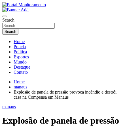
Skip
to
O portal que manitora a notícias para você!
content
Portal Monitoramento
Search
Search
Home
Polícia
Política
Esportes
Mundo
Destaque
Contato
Home
manaus
Explosão de panela de pressão provoca incêndio e destrói
casa na Compensa em Manaus
manaus
Explosão de panela de pressão