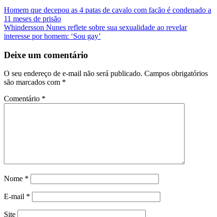
Navegação
Homem que decepou as 4 patas de cavalo com facão é condenado a
11 meses de prisão
de
Whindersson Nunes reflete sobre sua sexualidade ao revelar
Post
interesse por homem: ‘Sou gay’
Deixe um comentário
O seu endereço de e-mail não será publicado.
Campos obrigatórios
são marcados com
*
Comentário
*
Nome
*
E-mail
*
Site