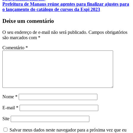
de
Prefeitura de Manaus reúne agentes para finalizar ajustes para
Post
o lançamento do catálogo de cursos da Espi 2023
Deixe um comentário
O seu endereço de e-mail não será publicado.
Campos obrigatórios
são marcados com
*
Comentário
*
Nome
*
E-mail
*
Site
Salvar meus dados neste navegador para a próxima vez que eu