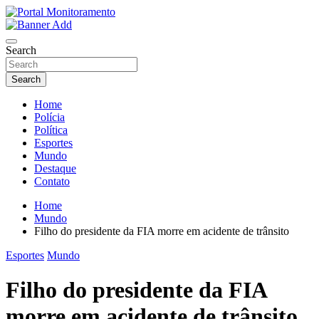
Skip
to
O portal que manitora a notícias para você!
content
Portal Monitoramento
Search
Search
Home
Polícia
Política
Esportes
Mundo
Destaque
Contato
Home
Mundo
Filho do presidente da FIA morre em acidente de trânsito
Esportes
Mundo
Filho do presidente da FIA
morre em acidente de trânsito