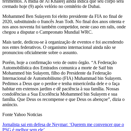
ferimentos. A mídia de Al Khaleej ainda indica que seu corpo será
cremado hoje (9) após velório no cemitério de Dubai.
Mohammed Ben Sulayem foi eleito presidente da FIA no final de
2020, substituindo o francês Jean Todt. No final dos anos oitenta e
nos anos noventa foi também competidor, neste caso em ralis, onde
chegou a disputar o Campeonato Mundial WRC.
Mais tarde, dedicou-se à organização de eventos e foi ascendendo
nos entes federativos. O organismo internacional ainda não se
pronunciou oficialmente sobre o assunto.
Porém, hoje a confirmação veio de outro órgão. “A Federação
Automobilística dos Emirados comunica a morte de Saif bin
Mohammed bin Sulayem, filho do Presidente da Federação
Internacional de Automobilismo (FIA) Muhammad bin Sulayem.
Pedimos a Deus que o perdoe e tenha misericórdia dele e o faça
habitar em extensos jardins e dê paciência à sua família. Nossas
condolências a Sua Excelência Mohammed bin Sulayem e sua
família. Que Deus os recompense e que Deus os abençoe”, dizia o
anúncio.
Fonte Yahoo Noticias
Navegação
Jornalista sai em defesa de Neymar: ‘Querem me convencer que o
PSG é melhor sem ele’