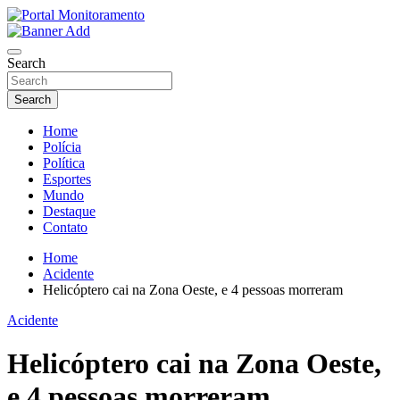
Skip
to
O portal que manitora a notícias para você!
content
Portal Monitoramento
Search
Search
Home
Polícia
Política
Esportes
Mundo
Destaque
Contato
Home
Acidente
Helicóptero cai na Zona Oeste, e 4 pessoas morreram
Acidente
Helicóptero cai na Zona Oeste,
e 4 pessoas morreram