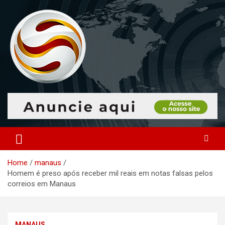
Skip
to
content
O portal que manitora a notícias para você!
Portal Monitoramento
Home
manaus
Homem é preso após receber mil reais em notas falsas pelos
correios em Manaus
MANAUS