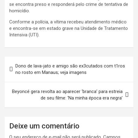
se encontra preso e responderá pelo crime de tentativa de
homicídio.
Conforme a polícia, a vítima recebeu atendimento médico
e encontra-se em estado grave na Unidade de Tratamento
Intensiva (UTI).
Navegação
Dono de lava-jato e amigo são ex3cutados com t1ros
de
no rosto em Manaus; veja imagens
Post
Beyoncé gera revolta ao aparecer ‘branca’ para estreia
de seu filme: ‘Na minha época era negra’
Deixe um comentário
O seu endereço de e-mail não será publicado.
Campos