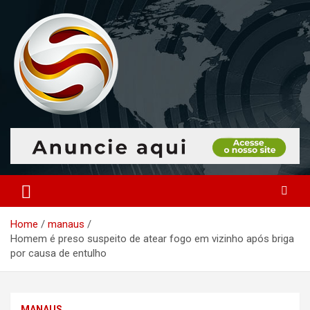
Skip
to
content
O portal que manitora a notícias para você!
Portal Monitoramento
Home
manaus
Homem é preso suspeito de atear fogo em vizinho após briga
por causa de entulho
MANAUS