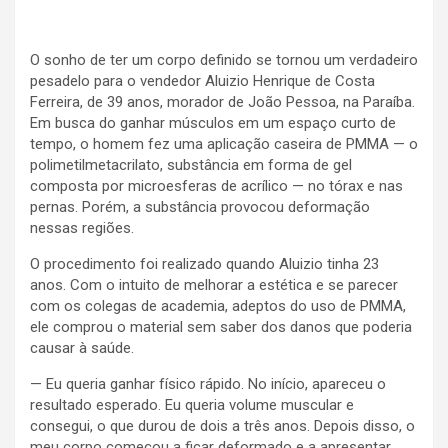
O sonho de ter um corpo definido se tornou um verdadeiro
pesadelo para o vendedor Aluizio Henrique de Costa
Ferreira, de 39 anos, morador de João Pessoa, na Paraíba.
Em busca do ganhar músculos em um espaço curto de
tempo, o homem fez uma aplicação caseira de PMMA — o
polimetilmetacrilato, substância em forma de gel
composta por microesferas de acrílico — no tórax e nas
pernas. Porém, a substância provocou deformação
nessas regiões.
O procedimento foi realizado quando Aluizio tinha 23
anos. Com o intuito de melhorar a estética e se parecer
com os colegas de academia, adeptos do uso de PMMA,
ele comprou o material sem saber dos danos que poderia
causar à saúde.
— Eu queria ganhar físico rápido. No início, apareceu o
resultado esperado. Eu queria volume muscular e
consegui, o que durou de dois a três anos. Depois disso, o
meu corpo começou a ficar deformado e a apresentar