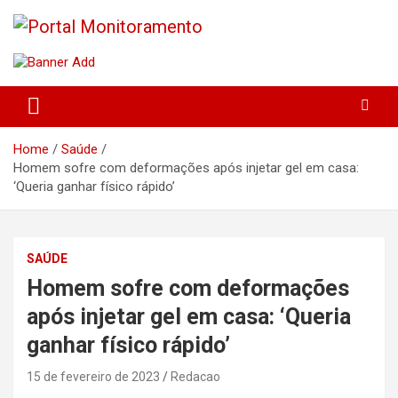
Skip
to
content
O portal que manitora a notícias para você!
Portal Monitoramento
Home
Saúde
Homem sofre com deformações após injetar gel em casa:
‘Queria ganhar físico rápido’
SAÚDE
Homem sofre com deformações
após injetar gel em casa: ‘Queria
ganhar físico rápido’
15 de fevereiro de 2023
Redacao