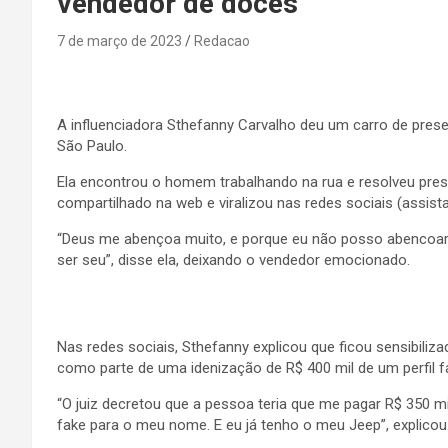
vendedor de doces
7 de março de 2023
Redacao
A influenciadora Sthefanny Carvalho deu um carro de pres
São Paulo.
Ela encontrou o homem trabalhando na rua e resolveu pre
compartilhado na web e viralizou nas redes sociais (assista
“Deus me abençoa muito, e porque eu não posso abencoar o
ser seu”, disse ela, deixando o vendedor emocionado.
Nas redes sociais, Sthefanny explicou que ficou sensibili
como parte de uma idenização de R$ 400 mil de um perfil f
“O juiz decretou que a pessoa teria que me pagar R$ 350 m
fake para o meu nome. E eu já tenho o meu Jeep”, explicou