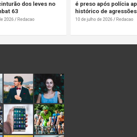
cinturão dos leves no
é preso após polícia a
bat 63
histórico de agressões
de 2026
Redacao
10 de julho de 2026
Redacao