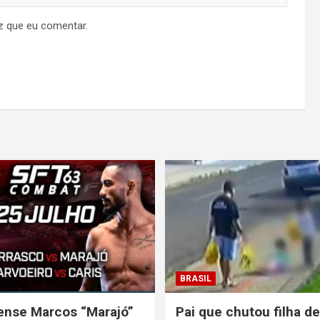
z que eu comentar.
BRASIL
nse Marcos “Marajó”
Pai que chutou filha d