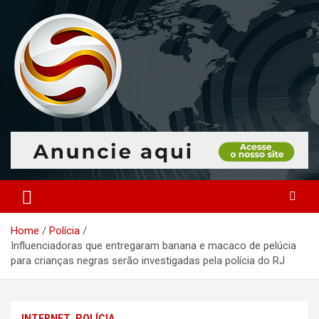
Skip
to
content
O portal que manitora a notícias para você!
Portal Monitoramento
Home
Polícia
Influenciadoras que entregaram banana e macaco de pelúcia
para crianças negras serão investigadas pela polícia do RJ
INTERNET
POLÍCIA