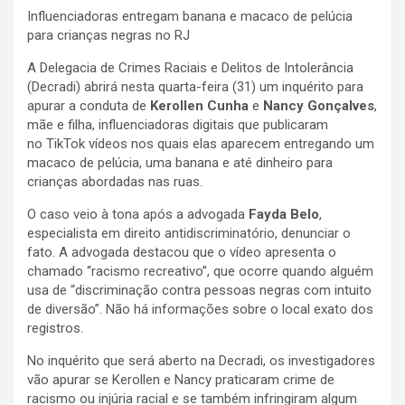
Influenciadoras entregam banana e macaco de pelúcia
para crianças negras no RJ
A Delegacia de Crimes Raciais e Delitos de Intolerância
(Decradi) abrirá nesta quarta-feira (31) um inquérito para
apurar a conduta de
Kerollen Cunha
e
Nancy Gonçalves
,
mãe e filha, influenciadoras digitais que publicaram
no TikTok vídeos nos quais elas aparecem entregando um
macaco de pelúcia, uma banana e até dinheiro para
crianças abordadas nas ruas.
O caso veio à tona após a advogada
Fayda Belo
,
especialista em direito antidiscriminatório, denunciar o
fato. A advogada destacou que o vídeo apresenta o
chamado “racismo recreativo”, que ocorre quando alguém
usa de “discriminação contra pessoas negras com intuito
de diversão”. Não há informações sobre o local exato dos
registros.
No inquérito que será aberto na Decradi, os investigadores
vão apurar se Kerollen e Nancy praticaram crime de
racismo ou injúria racial e se também infringiram algum