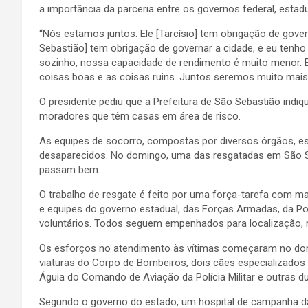
a importância da parceria entre os governos federal, estad
“Nós estamos juntos. Ele [Tarcísio] tem obrigação de gover
Sebastião] tem obrigação de governar a cidade, e eu tenho
sozinho, nossa capacidade de rendimento é muito menor. E 
coisas boas e as coisas ruins. Juntos seremos muito mais f
O presidente pediu que a Prefeitura de São Sebastião indiq
moradores que têm casas em área de risco.
As equipes de socorro, compostas por diversos órgãos, es
desaparecidos. No domingo, uma das resgatadas em São Seb
passam bem.
O trabalho de resgate é feito por uma força-tarefa com ma
e equipes do governo estadual, das Forças Armadas, da Pol
voluntários. Todos seguem empenhados para localização, re
Os esforços no atendimento às vítimas começaram no dom
viaturas do Corpo de Bombeiros, dois cães especializados
Águia do Comando de Aviação da Polícia Militar e outras d
Segundo o governo do estado, um hospital de campanha da M