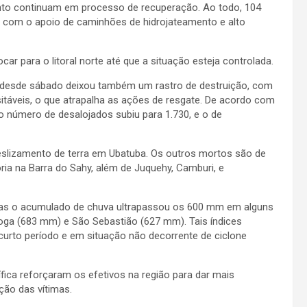
nto continuam em processo de recuperação. Ao todo, 104
 com o apoio de caminhões de hidrojateamento e alto
car para o litoral norte até que a situação esteja controlada.
ulo desde sábado deixou também um rastro de destruição, com
itáveis, o que atrapalha as ações de resgate. De acordo com
 o número de desalojados subiu para 1.730, e o de
eslizamento de terra em Ubatuba. Os outros mortos são de
ria na Barra do Sahy, além de Juquehy, Camburi, e
as o acumulado de chuva ultrapassou os 600 mm em alguns
tioga (683 mm) e São Sebastião (627 mm). Tais índices
curto período e em situação não decorrente de ciclone
tífica reforçaram os efetivos na região para dar mais
ação das vítimas.