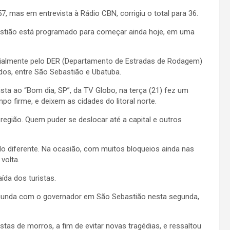
, mas em entrevista à Rádio CBN, corrigiu o total para 36.
bastião está programado para começar ainda hoje, em uma
rcialmente pelo DER (Departamento de Estradas de Rodagem)
os, entre São Sebastião e Ubatuba.
ista ao “Bom dia, SP”, da TV Globo, na terça (21) fez um
po firme, e deixem as cidades do litoral norte.
 região. Quem puder se deslocar até a capital e outros
ido diferente. Na ocasião, com muitos bloqueios ainda nas
volta.
ída dos turistas.
 segunda com o governador em São Sebastião nesta segunda,
as de morros, a fim de evitar novas tragédias, e ressaltou