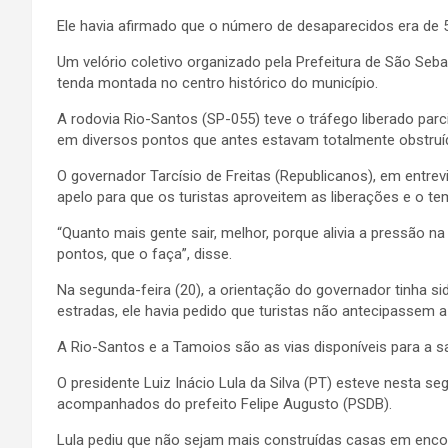
Ele havia afirmado que o número de desaparecidos era de 57
Um velório coletivo organizado pela Prefeitura de São Se
tenda montada no centro histórico do município.
A rodovia Rio-Santos (SP-055) teve o tráfego liberado pa
em diversos pontos que antes estavam totalmente obstruíd
O governador Tarcísio de Freitas (Republicanos), em entrev
apelo para que os turistas aproveitem as liberações e o tem
“Quanto mais gente sair, melhor, porque alivia a pressão na
pontos, que o faça”, disse.
Na segunda-feira (20), a orientação do governador tinha s
estradas, ele havia pedido que turistas não antecipassem a 
A Rio-Santos e a Tamoios são as vias disponíveis para a sa
O presidente Luiz Inácio Lula da Silva (PT) esteve nesta
acompanhados do prefeito Felipe Augusto (PSDB).
Lula pediu que não sejam mais construídas casas em encost