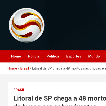
Skip
to
content
O portal que manitora a notícias para você!
Portal Monitoramento
Home
Polícia
Política
Esportes
Mundo
Home
Brasil
Litoral de SP chega a 48 mortos nas chuvas e e
BRASIL
Litoral de SP chega a 48 morto