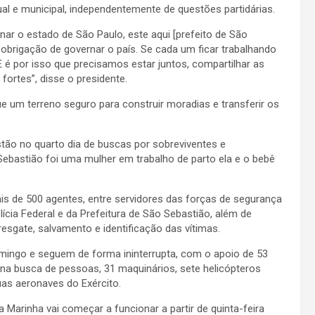
ual e municipal, independentemente de questões partidárias.
nar o estado de São Paulo, este aqui [prefeito de São
 obrigação de governar o país. Se cada um ficar trabalhando
é por isso que precisamos estar juntos, compartilhar as
ortes”, disse o presidente.
ue um terreno seguro para construir moradias e transferir os
tão no quarto dia de buscas por sobreviventes e
astião foi uma mulher em trabalho de parto ela e o bebê
is de 500 agentes, entre servidores das forças de segurança
ícia Federal e da Prefeitura de São Sebastião, além de
sgate, salvamento e identificação das vítimas.
ingo e seguem de forma ininterrupta, com o apoio de 53
 na busca de pessoas, 31 maquinários, sete helicópteros
uas aeronaves do Exército.
arinha vai começar a funcionar a partir de quinta-feira