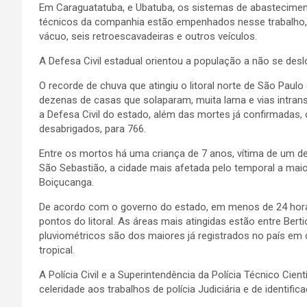
Em Caraguatatuba, e Ubatuba, os sistemas de abastecime
técnicos da companhia estão empenhados nesse trabalho,
vácuo, seis retroescavadeiras e outros veículos.
A Defesa Civil estadual orientou a população a não se deslo
O recorde de chuva que atingiu o litoral norte de São Pa
dezenas de casas que solaparam, muita lama e vias intrans
a Defesa Civil do estado, além das mortes já confirmadas,
desabrigados, para 766.
Entre os mortos há uma criança de 7 anos, vítima de um d
São Sebastião, a cidade mais afetada pelo temporal a maio
Boiçucanga.
De acordo com o governo do estado, em menos de 24 hor
pontos do litoral. As áreas mais atingidas estão entre Ber
pluviométricos são dos maiores já registrados no país em 
tropical.
A Polícia Civil e a Superintendência da Polícia Técnico Cien
celeridade aos trabalhos de polícia Judiciária e de identific