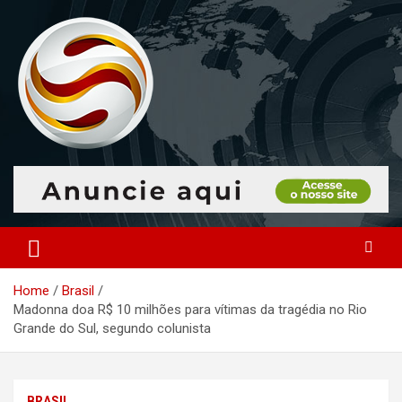
Skip
to
content
O portal que manitora a notícias para você!
Portal Monitoramento
Home
Brasil
Madonna doa R$ 10 milhões para vítimas da tragédia no Rio
Grande do Sul, segundo colunista
BRASIL