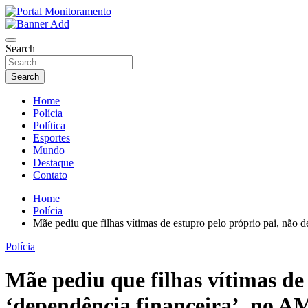
Skip
to
O portal que manitora a notícias para você!
content
Portal Monitoramento
Search
Search
Home
Polícia
Política
Esportes
Mundo
Destaque
Contato
Home
Polícia
Mãe pediu que filhas vítimas de estupro pelo próprio pai, não
Polícia
Mãe pediu que filhas vítimas de
‘dependência financeira’, no A