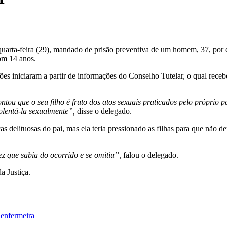
quarta-feira (29), mandado de prisão preventiva de um homem, 37, por e
om 14 anos.
ões iniciaram a partir de informações do Conselho Tutelar, o qual rece
ntou que o seu filho é fruto dos atos sexuais praticados pelo próprio
olentá-la sexualmente”,
disse o delegado.
s delituosas do pai, mas ela teria pressionado as filhas para que não d
z que sabia do ocorrido e se omitiu”,
falou o delegado.
a Justiça.
 enfermeira