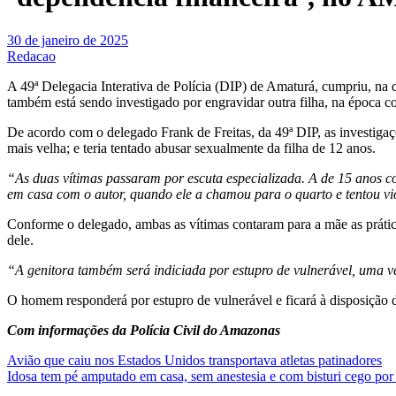
30 de janeiro de 2025
Redacao
A 49ª Delegacia Interativa de Polícia (DIP) de Amaturá, cumpriu, na 
também está sendo investigado por engravidar outra filha, na época c
De acordo com o delegado Frank de Freitas, da 49ª DIP, as investigaç
mais velha; e teria tentado abusar sexualmente da filha de 12 anos.
“As duas vítimas passaram por escuta especializada. A de 15 anos co
em casa com o autor, quando ele a chamou para o quarto e tentou vi
Conforme o delegado, ambas as vítimas contaram para a mãe as prática
dele.
“A genitora também será indiciada por estupro de vulnerável, uma ve
O homem responderá por estupro de vulnerável e ficará à disposição d
Com informações da Polícia Civil do Amazonas
Navegação
Avião que caiu nos Estados Unidos transportava atletas patinadores
Idosa tem pé amputado em casa, sem anestesia e com bisturi cego por
de