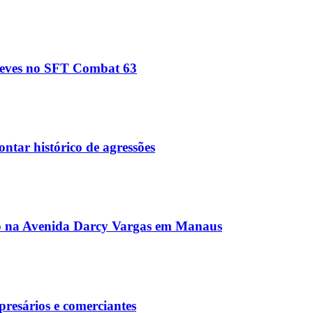
leves no SFT Combat 63
ontar histórico de agressões
arro na Avenida Darcy Vargas em Manaus
presários e comerciantes