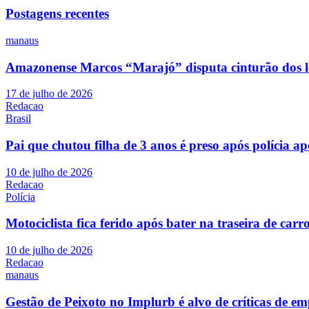
Postagens recentes
manaus
Amazonense Marcos “Marajó” disputa cinturão dos 
17 de julho de 2026
Redacao
Brasil
Pai que chutou filha de 3 anos é preso após polícia ap
10 de julho de 2026
Redacao
Polícia
Motociclista fica ferido após bater na traseira de c
10 de julho de 2026
Redacao
manaus
Gestão de Peixoto no Implurb é alvo de críticas de em