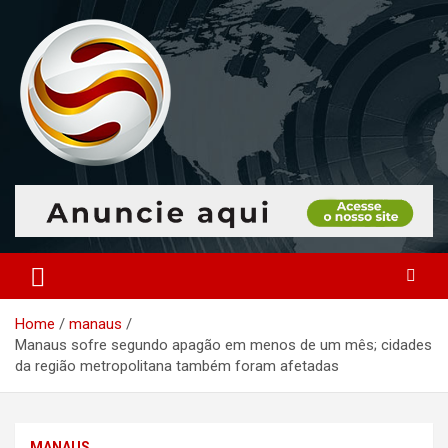
Skip
to
content
O portal que manitora a notícias para você!
Portal Monitoramento
Home
manaus
Manaus sofre segundo apagão em menos de um mês; cidades
da região metropolitana também foram afetadas
MANAUS