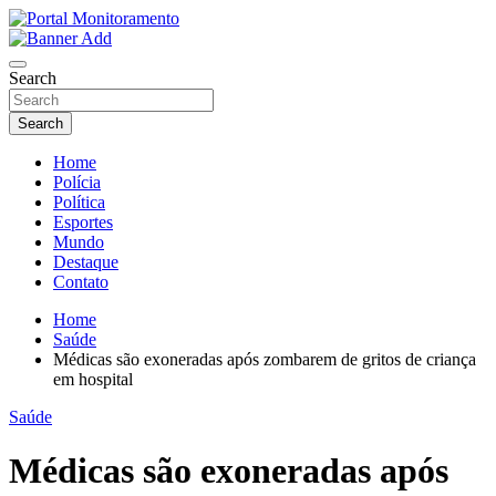
Skip
to
O portal que manitora a notícias para você!
content
Portal Monitoramento
Search
Search
Home
Polícia
Política
Esportes
Mundo
Destaque
Contato
Home
Saúde
Médicas são exoneradas após zombarem de gritos de criança
em hospital
Saúde
Médicas são exoneradas após