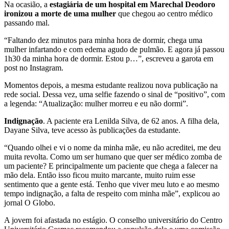
Na ocasião, a
estagiária de um hospital em Marechal Deodoro
ironizou a morte de uma mulher
que chegou ao centro médico
passando mal.
“Faltando dez minutos para minha hora de dormir, chega uma
mulher infartando e com edema agudo de pulmão. E agora já passou
1h30 da minha hora de dormir. Estou p…”, escreveu a garota em
post no Instagram.
Momentos depois, a mesma estudante realizou nova publicação na
rede social. Dessa vez, uma selfie fazendo o sinal de “positivo”, com
a legenda: “Atualização: mulher morreu e eu não dormi”.
Indignação
. A paciente era Lenilda Silva, de 62 anos. A filha dela,
Dayane Silva, teve acesso às publicações da estudante.
“Quando olhei e vi o nome da minha mãe, eu não acreditei, me deu
muita revolta. Como um ser humano que quer ser médico zomba de
um paciente? E principalmente um paciente que chega a falecer na
mão dela. Então isso ficou muito marcante, muito ruim esse
sentimento que a gente está. Tenho que viver meu luto e ao mesmo
tempo indignação, a falta de respeito com minha mãe”, explicou ao
jornal O Globo.
A jovem foi afastada no estágio. O conselho universitário do Centro