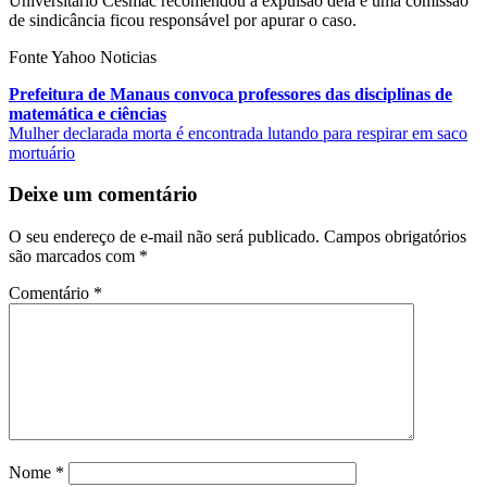
Universitário Cesmac recomendou a expulsão dela e uma comissão
de sindicância ficou responsável por apurar o caso.
Fonte Yahoo Noticias
Navegação
Prefeitura de Manaus convoca professores das disciplinas de
matemática e ciências
de
Mulher declarada morta é encontrada lutando para respirar em saco
Post
mortuário
Deixe um comentário
O seu endereço de e-mail não será publicado.
Campos obrigatórios
são marcados com
*
Comentário
*
Nome
*