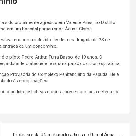
mínio
a sido brutalmente agredido em Vicente Pires, no Distrito
imo em um hospital particular de Águas Claras.
m estava em coma induzido desde a madrugada de 23 de
na entrada de um condomínio.
é o piloto Pedro Arthur Turra Basso, de 19 anos. O
ça durante o ataque e teve uma parada cardiorrespiratória.
nção Provisória do Complexo Penitenciário da Papuda. Ele é
istindo às complicações.
jeitou o pedido de habeas corpus apresentado pela defesa do
Professor da Ufam é morto a tiros no Ramal Água