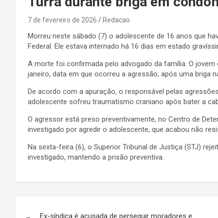
Turra durante briga em condo
7 de fevereiro de 2026
Redacao
Morreu neste sábado (7) o adolescente de 16 anos que havi
Federal. Ele estava internado há 16 dias em estado gravíss
A morte foi confirmada pelo advogado da família. O jove
janeiro, data em que ocorreu a agressão, após uma briga 
De acordo com a apuração, o responsável pelas agressões 
adolescente sofreu traumatismo craniano após bater a cabe
O agressor está preso preventivamente, no Centro de Dete
investigado por agredir o adolescente, que acabou não res
Na sexta-feira (6), o Superior Tribunal de Justiça (STJ) re
investigado, mantendo a prisão preventiva.
Navegação
Ex-síndica é acusada de perseguir moradores e