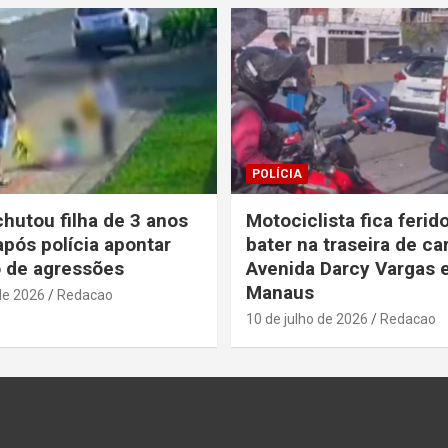
POLÍCIA
chutou filha de 3 anos
Motociclista fica ferid
após polícia apontar
bater na traseira de ca
o de agressões
Avenida Darcy Vargas
Manaus
de 2026
Redacao
10 de julho de 2026
Redacao