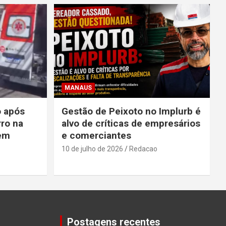
MANAUS
o após
Gestão de Peixoto no Implurb é
rro na
alvo de críticas de empresários
 em
e comerciantes
10 de julho de 2026
Redacao
Postagens recentes