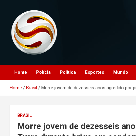
Skip
to
content
O portal que manitora a notícias para você!
Portal Monitoramento
Home
Polícia
Política
Esportes
Mundo
Home
Brasil
Morre jovem de dezesseis anos agredido por pi
BRASIL
Morre jovem de dezesseis anos