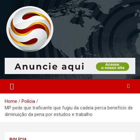
Skip
to
content
O portal que manitora a notícias para você!
Portal Monitoramento
Home
Polícia
MP pede que traficante que fugiu da cadeia perca benefício de
diminuição da pena por estudos e trabalho
POLÍCIA