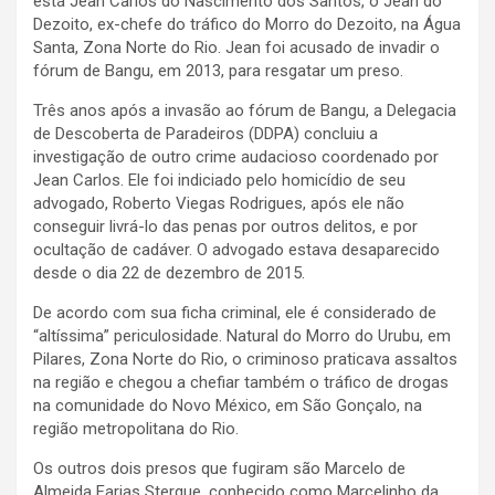
está Jean Carlos do Nascimento dos Santos, o Jean do
Dezoito, ex-chefe do tráfico do Morro do Dezoito, na Água
Santa, Zona Norte do Rio. Jean foi acusado de invadir o
fórum de Bangu, em 2013, para resgatar um preso.
Três anos após a invasão ao fórum de Bangu, a Delegacia
de Descoberta de Paradeiros (DDPA) concluiu a
investigação de outro crime audacioso coordenado por
Jean Carlos. Ele foi indiciado pelo homicídio de seu
advogado, Roberto Viegas Rodrigues, após ele não
conseguir livrá-lo das penas por outros delitos, e por
ocultação de cadáver. O advogado estava desaparecido
desde o dia 22 de dezembro de 2015.
De acordo com sua ficha criminal, ele é considerado de
“altíssima” periculosidade. Natural do Morro do Urubu, em
Pilares, Zona Norte do Rio, o criminoso praticava assaltos
na região e chegou a chefiar também o tráfico de drogas
na comunidade do Novo México, em São Gonçalo, na
região metropolitana do Rio.
Os outros dois presos que fugiram são Marcelo de
Almeida Farias Sterque, conhecido como Marcelinho da