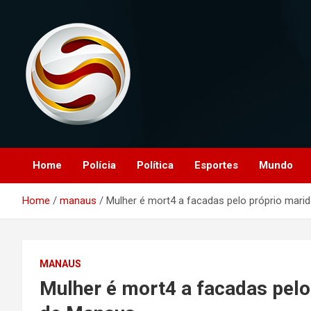
Skip
to
content
O portal que manitora a notícias para você!
Portal Monitoramento
Home
Polícia
Política
Esportes
Mundo
Home
manaus
Mulher é mort4 a facadas pelo próprio mar
MANAUS
Mulher é mort4 a facadas pelo