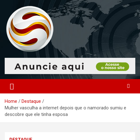
Skip
to
content
O portal que manitora a notícias para você!
Portal Monitoramento
Home
Destaque
Mulher vasculha a internet depois que o namorado sumiu e
descobre que ele tinha esposa
DESTAQUE