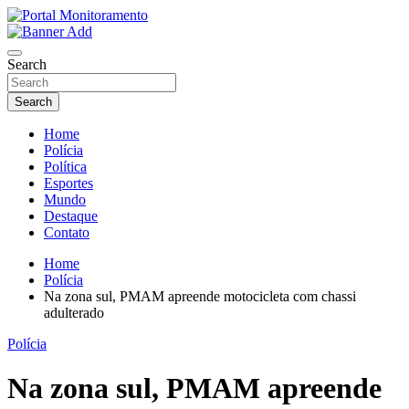
Skip
to
O portal que manitora a notícias para você!
content
Portal Monitoramento
Search
Search
Home
Polícia
Política
Esportes
Mundo
Destaque
Contato
Home
Polícia
Na zona sul, PMAM apreende motocicleta com chassi
adulterado
Polícia
Na zona sul, PMAM apreende