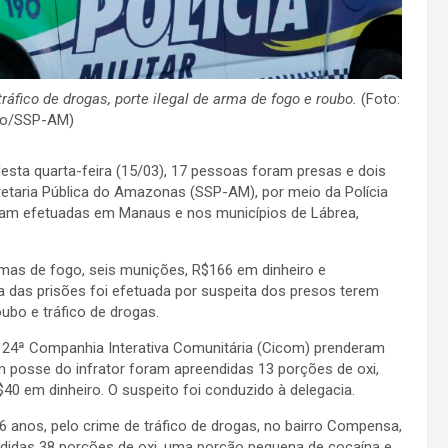
fico de drogas, porte ilegal de arma de fogo e roubo.
(Foto:
ão/SSP-AM)
desta quarta-feira (15/03), 17 pessoas foram presas e dois
etaria Pública do Amazonas (SSP-AM), por meio da Polícia
ram efetuadas em Manaus e nos municípios de Lábrea,
armas de fogo, seis munições, R$166 em dinheiro e
 das prisões foi efetuada por suspeita dos presos terem
ubo e tráfico de drogas.
 da 24ª Companhia Interativa Comunitária (Cicom) prenderam
m posse do infrator foram apreendidas 13 porções de oxi,
0 em dinheiro. O suspeito foi conduzido à delegacia.
 anos, pelo crime de tráfico de drogas, no bairro Compensa,
ndidas 38 porções de oxi, uma porção pequena de cocaína e