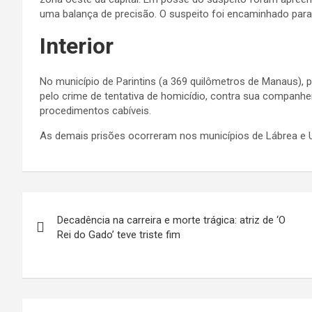
uma balança de precisão. O suspeito foi encaminhado para o 
Interior
No município de Parintins (a 369 quilômetros de Manaus), 
pelo crime de tentativa de homicídio, contra sua companheir
procedimentos cabíveis.
As demais prisões ocorreram nos municípios de Lábrea e U
Navegação
Decadência na carreira e morte trágica: atriz de ‘O
de
Rei do Gado’ teve triste fim
Post