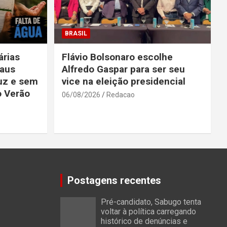
BRASIL
rias
Flávio Bolsonaro escolhe
aus
Alfredo Gaspar para ser seu
uz e sem
vice na eleição presidencial
o Verão
06/08/2026
Redacao
Postagens recentes
Pré-candidato, Sabugo tenta
voltar à política carregando
histórico de denúncias e