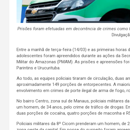
Prisões foram efetuadas em decorrência de crimes como trá
Divulgaç
Entre a manhã de terça-feira (14/03) e as primeiras horas 
adolescentes foram apreendidos durante as ações da Secr
Militar do Amazonas (PMAM). As prisões e apreensões fo
Parintins e Urucurituba.
Ao todo, as equipes policiais tiraram de circulação, duas 
aproximadamente 149 porções de entorpecentes. A maioria
envolvimento em crimes de porte ilegal de arma de fogo, ro
No bairro Centro, zona sul de Manaus, policiais militares
um homem, de 34 anos, pelo crime de tráfico de drogas. E
duas porções de cocaína, quatro porções de maconha e R$4
Policiais militares da 8ª Cicom prenderam um homem, de 26
zona oeste da capital. Em posse do suspeito foram apree