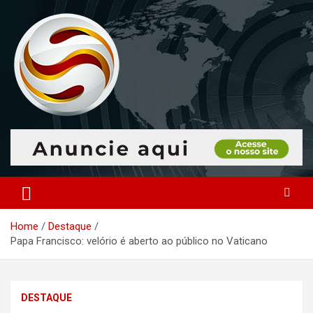
Skip
to
content
O portal que manitora a notícias para você!
Portal Monitoramento
Home
Destaque
Papa Francisco: velório é aberto ao público no Vaticano
DESTAQUE