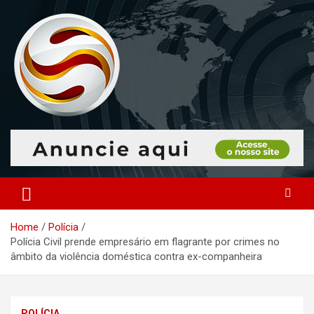
Skip
to
content
O portal que manitora a notícias para você!
Portal Monitoramento
Home
Polícia
Polícia Civil prende empresário em flagrante por crimes no
âmbito da violência doméstica contra ex-companheira
POLÍCIA