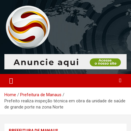
Skip
to
content
O portal que manitora a notícias para você!
Portal Monitoramento
Home
Prefeitura de Manaus
Prefeito realiza inspeção técnica em obra da unidade de saúde
de grande porte na zona Norte
PREFEITURA DE MANAUS