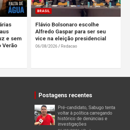
BRASIL
rias
Flávio Bolsonaro escolhe
aus
Alfredo Gaspar para ser seu
uz e sem
vice na eleição presidencial
o Verão
06/08/2026
Redacao
Postagens recentes
Pré-candidato, Sabugo tenta
voltar à política carregando
histórico de denúncias e
investigações