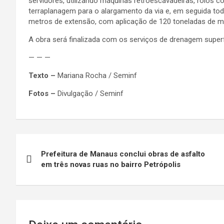
servidores, utilizando máquinas retroescavadeiras, rolos
terraplanagem para o alargamento da via e, em seguida tod
metros de extensão, com aplicação de 120 toneladas de m
A obra será finalizada com os serviços de drenagem superfi
— — —
Texto –
Mariana Rocha / Seminf
Fotos –
Divulgação / Seminf
Navegação
Prefeitura de Manaus conclui obras de asfalto
de
em três novas ruas no bairro Petrópolis
Post