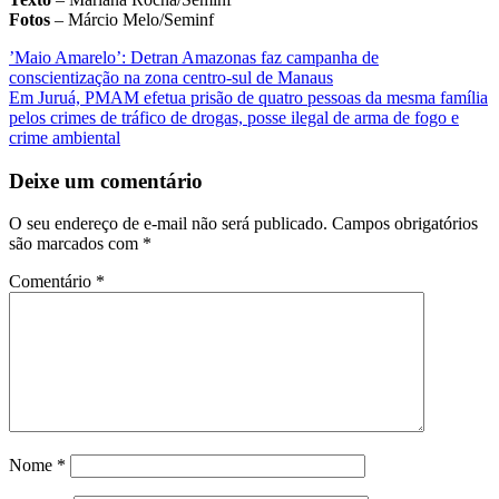
Fotos
– Márcio Melo/Seminf
Navegação
’Maio Amarelo’: Detran Amazonas faz campanha de
conscientização na zona centro-sul de Manaus
de
Em Juruá, PMAM efetua prisão de quatro pessoas da mesma família
Post
pelos crimes de tráfico de drogas, posse ilegal de arma de fogo e
crime ambiental
Deixe um comentário
O seu endereço de e-mail não será publicado.
Campos obrigatórios
são marcados com
*
Comentário
*
Nome
*