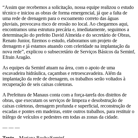
“Assim que recebemos a solicitação, nossa equipe realizou o estudo
técnico e iniciou as obras de forma emergencial, já que a falta de
uma rede de drenagem para o escoamento correto das águas
pluviais, provocava risco de erosão no local. Ao chegarmos aqui,
encontramos uma estrutura precária e, imediatamente, seguimos a
determinação do prefeito David Almeida e do secretário de Obras,
Renato Junior, fizemos o estudo, elaboramos um projeto de
drenagem e já estamos atuando com celeridade na implantação da
nova rede”, explicou o subsecretário de Serviços Básicos da Seminf,
Efrain Aragão.
As equipes da Seminf atuam na área, com o apoio de uma
escavadeira hidráulica, caçambas e retroescavadeira. Além da
implantação da rede de drenagem, os trabalhos serão voltados à
recuperação de seis caixas coletoras.
A Prefeitura de Manaus conta com a força-tarefa dos distritos de
obras, que executam os serviços de limpeza e desobstrução de
caixas coletoras, drenagem profunda e superficial, reconstrução de
escadas e pontes em madeiras, entre outros trabalhos, para restituir o
tráfego de veículos e pedestres em todas as zonas da cidade.
— — —
Texto
– Mariana Rocha/Seminf