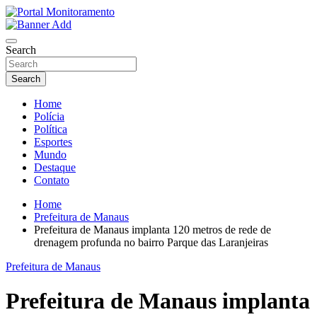
Skip
to
O portal que manitora a notícias para você!
content
Portal Monitoramento
Search
Search
Home
Polícia
Política
Esportes
Mundo
Destaque
Contato
Home
Prefeitura de Manaus
Prefeitura de Manaus implanta 120 metros de rede de
drenagem profunda no bairro Parque das Laranjeiras
Prefeitura de Manaus
Prefeitura de Manaus implanta