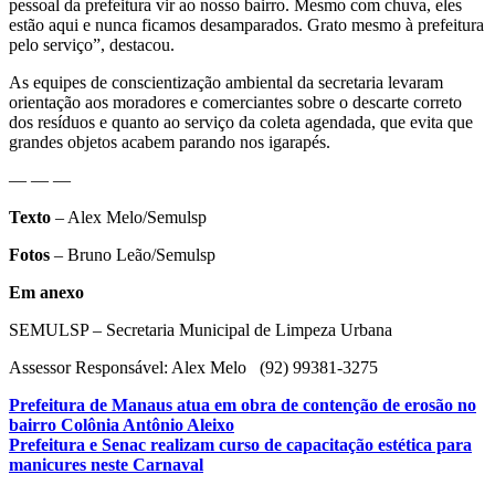
pessoal da prefeitura vir ao nosso bairro. Mesmo com chuva, eles
estão aqui e nunca ficamos desamparados. Grato mesmo à prefeitura
pelo serviço”, destacou.
As equipes de conscientização ambiental da secretaria levaram
orientação aos moradores e comerciantes sobre o descarte correto
dos resíduos e quanto ao serviço da coleta agendada, que evita que
grandes objetos acabem parando nos igarapés.
— — —
Texto
– Alex Melo/Semulsp
Fotos
– Bruno Leão/Semulsp
Em anexo
SEMULSP – Secretaria Municipal de Limpeza Urbana
Assessor Responsável: Alex Melo (92) 99381-3275
Navegação
Prefeitura de Manaus atua em obra de contenção de erosão no
bairro Colônia Antônio Aleixo
de
Prefeitura e Senac realizam curso de capacitação estética para
Post
manicures neste Carnaval