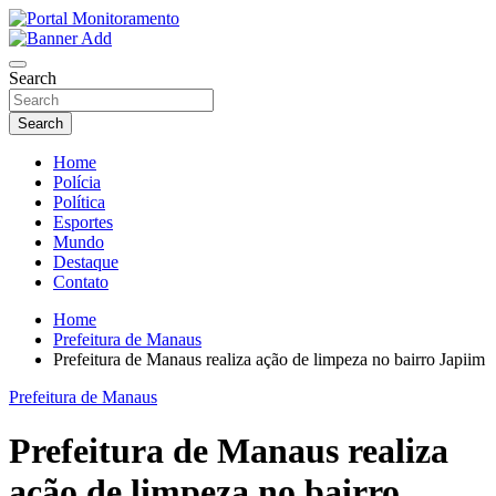
Skip
to
O portal que manitora a notícias para você!
content
Portal Monitoramento
Search
Search
Home
Polícia
Política
Esportes
Mundo
Destaque
Contato
Home
Prefeitura de Manaus
Prefeitura de Manaus realiza ação de limpeza no bairro Japiim
Prefeitura de Manaus
Prefeitura de Manaus realiza
ação de limpeza no bairro