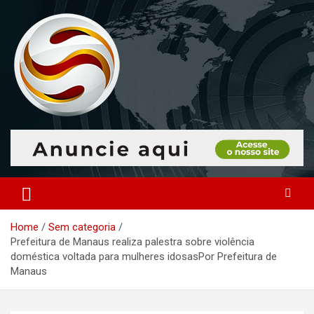
Skip
to
content
O portal que manitora a notícias para você!
Portal Monitoramento
Home
Sem categoria
Prefeitura de Manaus realiza palestra sobre violência
doméstica voltada para mulheres idosasPor Prefeitura de
Manaus