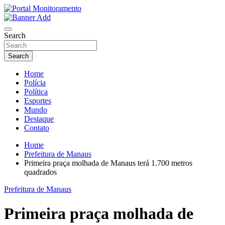
Skip
to
O portal que manitora a notícias para você!
content
Portal Monitoramento
Search
Search
Home
Polícia
Política
Esportes
Mundo
Destaque
Contato
Home
Prefeitura de Manaus
Primeira praça molhada de Manaus terá 1.700 metros
quadrados
Prefeitura de Manaus
Primeira praça molhada de