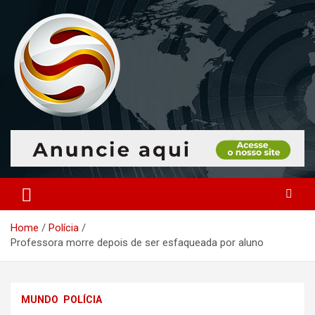
Skip
to
content
O portal que manitora a notícias para você!
Portal Monitoramento
Home
Polícia
Professora morre depois de ser esfaqueada por aluno
MUNDO
POLÍCIA