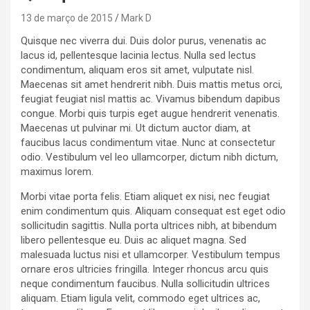
13 de março de 2015
Mark D
Quisque nec viverra dui. Duis dolor purus, venenatis ac
lacus id, pellentesque lacinia lectus. Nulla sed lectus
condimentum, aliquam eros sit amet, vulputate nisl.
Maecenas sit amet hendrerit nibh. Duis mattis metus orci,
feugiat feugiat nisl mattis ac. Vivamus bibendum dapibus
congue. Morbi quis turpis eget augue hendrerit venenatis.
Maecenas ut pulvinar mi. Ut dictum auctor diam, at
faucibus lacus condimentum vitae. Nunc at consectetur
odio. Vestibulum vel leo ullamcorper, dictum nibh dictum,
maximus lorem.
Morbi vitae porta felis. Etiam aliquet ex nisi, nec feugiat
enim condimentum quis. Aliquam consequat est eget odio
sollicitudin sagittis. Nulla porta ultrices nibh, at bibendum
libero pellentesque eu. Duis ac aliquet magna. Sed
malesuada luctus nisi et ullamcorper. Vestibulum tempus
ornare eros ultricies fringilla. Integer rhoncus arcu quis
neque condimentum faucibus. Nulla sollicitudin ultrices
aliquam. Etiam ligula velit, commodo eget ultrices ac,