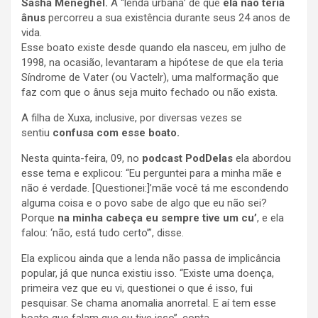
Sasha Meneghel.
A “lenda urbana’ de que
ela não teria
ânus
percorreu a sua existência durante seus 24 anos de
vida.
Esse boato existe desde quando ela nasceu, em julho de
1998, na ocasião, levantaram a hipótese de que ela teria
Síndrome de Vater (ou Vactelr), uma malformação que
faz com que o ânus seja muito fechado ou não exista.
A filha de Xuxa, inclusive, por diversas vezes se
sentiu
confusa com esse boato.
Nesta quinta-feira, 09, no
podcast PodDelas
ela abordou
esse tema e explicou: “Eu perguntei para a minha mãe e
não é verdade. [Questionei:]’mãe você tá me escondendo
alguma coisa e o povo sabe de algo que eu não sei?
Porque
na minha cabeça eu sempre tive um cu’
, e ela
falou: ‘não, está tudo certo’”, disse.
Ela explicou ainda que a lenda não passa de implicância
popular, já que nunca existiu isso. “Existe uma doença,
primeira vez que eu vi, questionei o que é isso, fui
pesquisar. Se chama anomalia anorretal. E aí tem esse