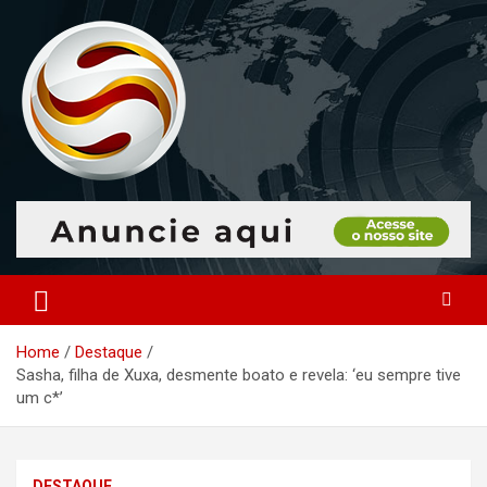
Skip
to
content
O portal que manitora a notícias para você!
Portal Monitoramento
Home
Destaque
Sasha, filha de Xuxa, desmente boato e revela: ‘eu sempre tive
um c*’
DESTAQUE