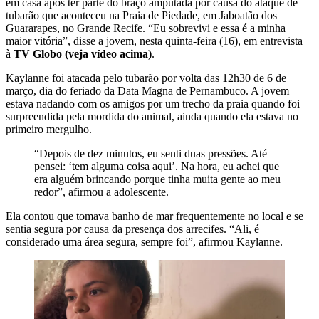
em casa após ter parte do braço amputada por causa do ataque de
tubarão que aconteceu na Praia de Piedade, em Jaboatão dos
Guararapes, no Grande Recife. “Eu sobrevivi e essa é a minha
maior vitória”, disse a jovem, nesta quinta-feira (16), em entrevista
à
TV Globo
(veja vídeo acima)
.
Kaylanne foi atacada pelo tubarão por volta das 12h30 de 6 de
março, dia do feriado da Data Magna de Pernambuco. A jovem
estava nadando com os amigos por um trecho da praia quando foi
surpreendida pela mordida do animal, ainda quando ela estava no
primeiro mergulho.
“Depois de dez minutos, eu senti duas pressões. Até
pensei: ‘tem alguma coisa aqui’. Na hora, eu achei que
era alguém brincando porque tinha muita gente ao meu
redor”, afirmou a adolescente.
Ela contou que tomava banho de mar frequentemente no local e se
sentia segura por causa da presença dos arrecifes. “Ali, é
considerado uma área segura, sempre foi”, afirmou Kaylanne.