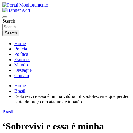
Skip
to
O portal que manitora a notícias para você!
content
Portal Monitoramento
Search
Search
Home
Polícia
Política
Esportes
Mundo
Destaque
Contato
Home
Brasil
‘Sobrevivi e essa é minha vitória’, diz adolescente que perdeu
parte do braço em ataque de tubarão
Brasil
‘Sobrevivi e essa é minha