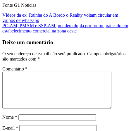
Fonte G1 Noticias
Navegação
Vídeos da ex Rainha do A Bordo o Reality voltam circular em
grupos de whatsapp
de
PC-AM, PMAM e SSP-AM prendem dupla por roubo praticado em
Post
estabelecimento comercial na zona oeste
Deixe um comentário
O seu endereço de e-mail não será publicado.
Campos obrigatórios
são marcados com
*
Comentário
*
Nome
*
E-mail
*