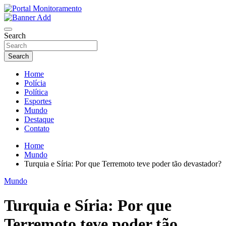
Skip
to
O portal que manitora a notícias para você!
content
Portal Monitoramento
Search
Search
Home
Polícia
Política
Esportes
Mundo
Destaque
Contato
Home
Mundo
Turquia e Síria: Por que Terremoto teve poder tão devastador?
Mundo
Turquia e Síria: Por que
Terremoto teve poder tão