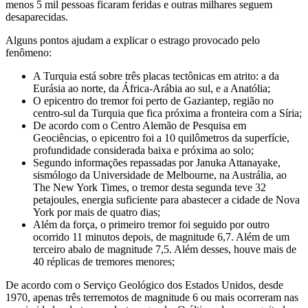
menos 5 mil pessoas ficaram feridas e outras milhares seguem
desaparecidas.
Alguns pontos ajudam a explicar o estrago provocado pelo
fenômeno:
A Turquia está sobre três placas tectônicas em atrito: a da
Eurásia ao norte, da África-Arábia ao sul, e a Anatólia;
O epicentro do tremor foi perto de Gaziantep, região no
centro-sul da Turquia que fica próxima a fronteira com a Síria;
De acordo com o Centro Alemão de Pesquisa em
Geociências, o epicentro foi a 10 quilômetros da superfície,
profundidade considerada baixa e próxima ao solo;
Segundo informações repassadas por Januka Attanayake,
sismólogo da Universidade de Melbourne, na Austrália, ao
The New York Times, o tremor desta segunda teve 32
petajoules, energia suficiente para abastecer a cidade de Nova
York por mais de quatro dias;
Além da força, o primeiro tremor foi seguido por outro
ocorrido 11 minutos depois, de magnitude 6,7. Além de um
terceiro abalo de magnitude 7,5. Além desses, houve mais de
40 réplicas de tremores menores;
De acordo com o Serviço Geológico dos Estados Unidos, desde
1970, apenas três terremotos de magnitude 6 ou mais ocorreram nas