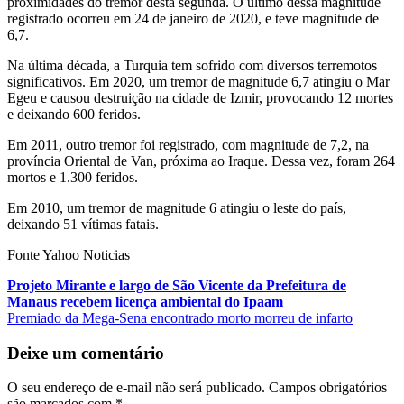
proximidades do tremor desta segunda. O último dessa magnitude
registrado ocorreu em 24 de janeiro de 2020, e teve magnitude de
6,7.
Na última década, a Turquia tem sofrido com diversos terremotos
significativos. Em 2020, um tremor de magnitude 6,7 atingiu o Mar
Egeu e causou destruição na cidade de Izmir, provocando 12 mortes
e deixando 600 feridos.
Em 2011, outro tremor foi registrado, com magnitude de 7,2, na
província Oriental de Van, próxima ao Iraque. Dessa vez, foram 264
mortos e 1.300 feridos.
Em 2010, um tremor de magnitude 6 atingiu o leste do país,
deixando 51 vítimas fatais.
Fonte Yahoo Noticias
Navegação
Projeto Mirante e largo de São Vicente da Prefeitura de
Manaus recebem licença ambiental do Ipaam
de
Premiado da Mega-Sena encontrado morto morreu de infarto
Post
Deixe um comentário
O seu endereço de e-mail não será publicado.
Campos obrigatórios
são marcados com
*